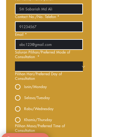
Contact No./No. Telefon
*
Email
*
Saluran Pilihan/Preferred Mode of
Consultation
*
Pilihan Hari/Preferred Day of
Consultation
Isnin/Monday
Selasa/Tuesday
Rabu/Wednesday
Khamis/Thursday
Pilihan Masa/Preferred Time of
Consultation