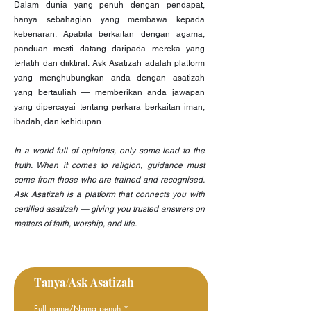
Dalam dunia yang penuh dengan pendapat,
hanya sebahagian yang membawa kepada
kebenaran. Apabila berkaitan dengan agama,
panduan mesti datang daripada mereka yang
terlatih dan diiktiraf. Ask Asatizah adalah platform
yang menghubungkan anda dengan asatizah
yang bertauliah — memberikan anda jawapan
yang dipercayai tentang perkara berkaitan iman,
ibadah, dan kehidupan.
In a world full of opinions, only some lead to the
truth. When it comes to religion, guidance must
come from those who are trained and recognised.
Ask Asatizah is a platform that connects you with
certified asatizah — giving you trusted answers on
matters of faith, worship, and life.​
Tanya/Ask Asatizah
Full name/Nama penuh
*