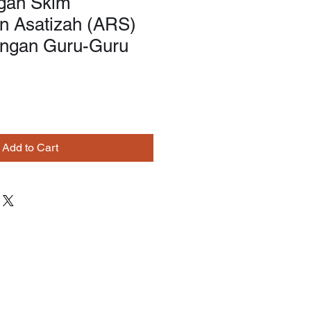
gan Skim
an Asatizah (ARS)
ngan Guru-Guru
Add to Cart